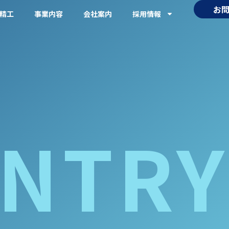
お
精工
事業内容
会社案内
採用情報
NTRY